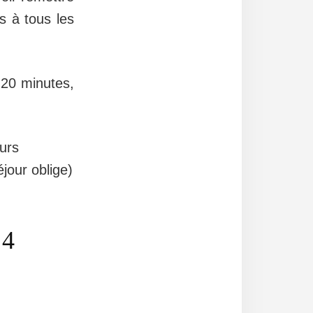
s à tous les
20 minutes,
urs
éjour oblige)
 4