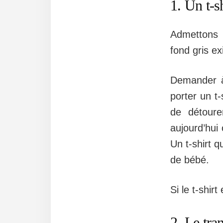
1. Un t-s
Admettons 
fond gris e
Demander à
porter un t-
de détoure
aujourd’hui
Un t-shirt 
de bébé.
Si le t-shirt
2. Le tra