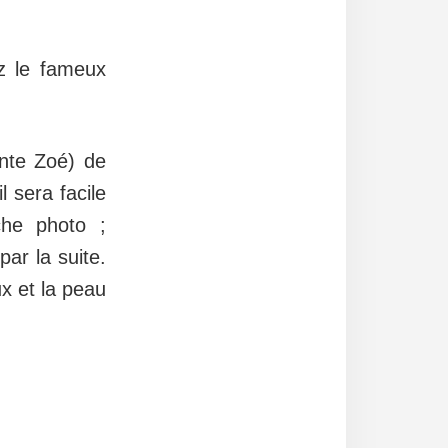
z le fameux
nte Zoé) de
l sera facile
che photo ;
ar la suite.
x et la peau