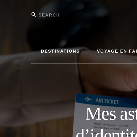
Skip
to
Search
content
DESTINATIONS +
VOYAGE EN FA
Mes ast
d’identi