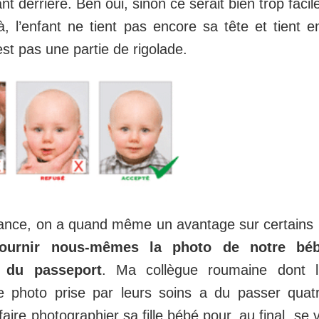
ant derrière. Ben oui, sinon ce serait bien trop fac
à, l’enfant ne tient pas encore sa tête et tient 
est pas une partie de rigolade.
ance, on a quand même un avantage sur certains
ournir nous-mêmes la photo de notre bé
n du passeport
. Ma collègue roumaine dont 
ne photo prise par leurs soins a du passer quat
aire photographier sa fille bébé pour, au final, se 