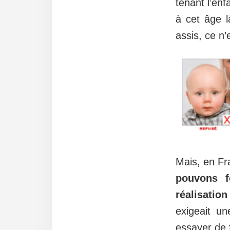
tenant l’enf
à cet âge l
assis, ce n’
Mais, en Fr
pouvons f
réalisatio
exigeait u
essayer de f