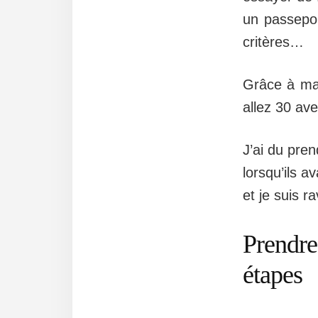
un passepor
critères…
Grâce à ma
allez 30 ave
J’ai du pre
lorsqu’ils a
et je suis 
Prendre
étapes