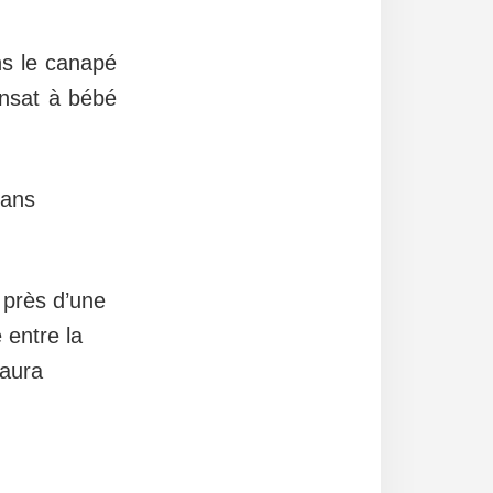
ans le canapé
ansat à bébé
sans
t près d’une
 entre la
 aura