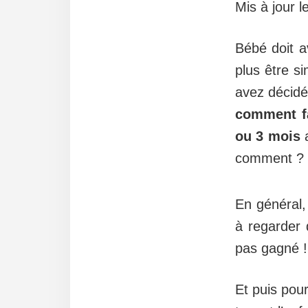
Mis à jour l
Bébé doit a
plus être s
avez décidé 
comment fa
ou 3 mois
a
comment ?
En général,
à regarder 
pas gagné ! 
Et puis pou