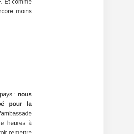
ile. Et comme
encore moins
 pays :
nous
bé pour la
l’ambassade
re heures à
voir remettre