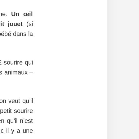
ène.
Un œil
it jouet
(si
 bébé dans la
 sourire qui
les animaux –
on veut qu’il
petit sourire
 qu’il n’est
nc il y a une