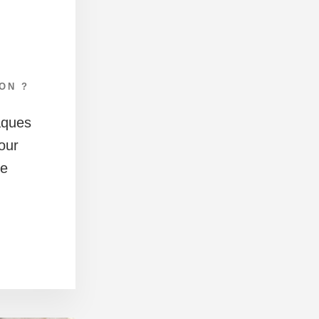
ON ?
âques
our
ée