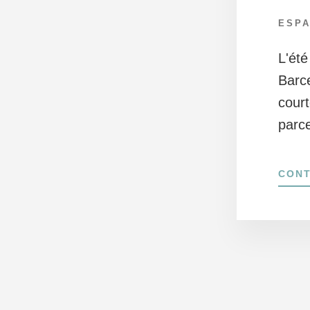
ESP
L'ét
Barce
court
parc
CONT