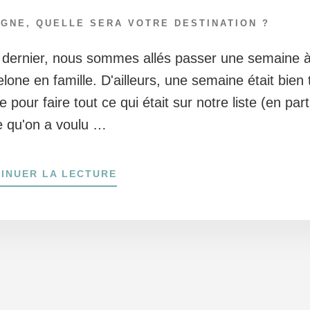
AGNE
,
QUELLE SERA VOTRE DESTINATION ?
é dernier, nous sommes allés passer une semaine 
lone en famille. D'ailleurs, une semaine était bien 
e pour faire tout ce qui était sur notre liste (en part
e qu'on a voulu …
À
INUER LA LECTURE
PROPOSVISITER
BARCELONE
EN
FAMILLE