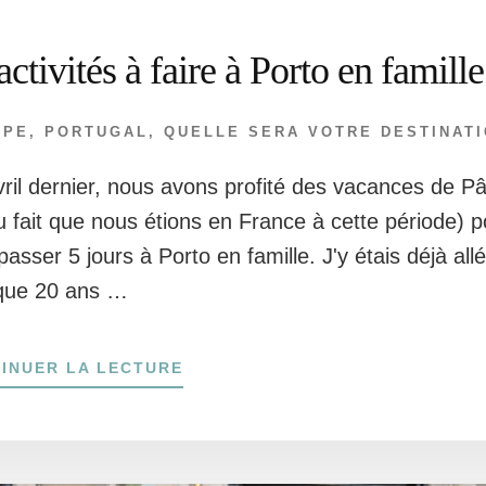
activités à faire à Porto en famille
OPE
,
PORTUGAL
,
QUELLE SERA VOTRE DESTINATI
ril dernier, nous avons profité des vacances de P
u fait que nous étions en France à cette période) p
 passer 5 jours à Porto en famille. J'y étais déjà all
que 20 ans …
À
INUER LA LECTURE
PROPOS10
ACTIVITÉS
À
FAIRE
À