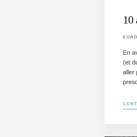
10 
EUR
En av
(et d
aller
pres
CONT